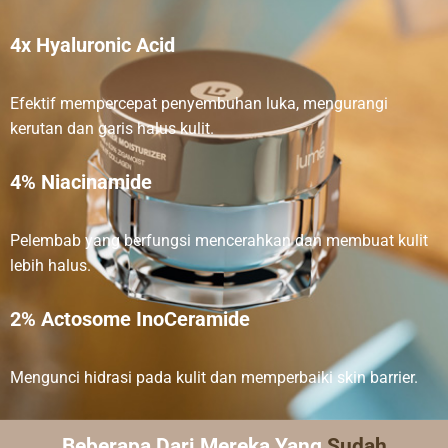
4x Hyaluronic Acid
Efektif mempercepat penyembuhan luka, mengurangi
kerutan dan garis halus kulit.
4% Niacinamide
Pelembab yang berfungsi mencerahkan dan membuat kulit
lebih halus.
2% Actosome InoCeramide
Mengunci hidrasi pada kulit dan memperbaiki skin barrier.
Beberapa Dari Mereka Yang
Sudah