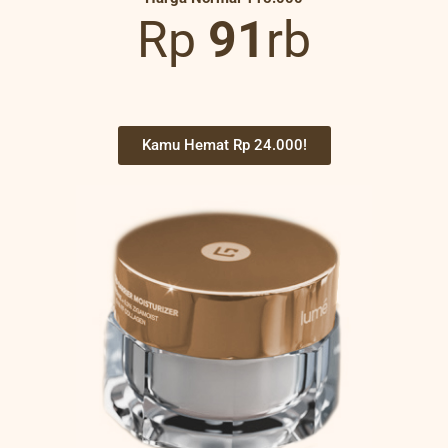
Rp
91
rb
Kamu Hemat Rp 24.000!