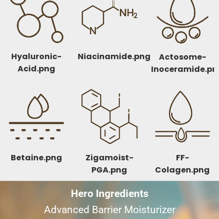
Hyaluronic-
Niacinamide.png
Actosome-
Acid.png
Inoceramide.pn
Betaine.png
FF-
Zigamoist-
Colagen.png
PGA.png
Hero Ingredients
Advanced Barrier Moisturizer