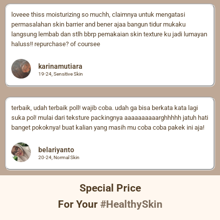
loveee thiss moisturizing so muchh, claimnya untuk mengatasi
permasalahan skin barrier and bener ajaa bangun tidur mukaku
langsung lembab dan stlh bbrp pemakaian skin texture ku jadi lumayan
haluss!! repurchase? of coursee
karinamutiara
19-24, Sensitive Skin
terbaik, udah terbaik poll! wajib coba. udah ga bisa berkata kata lagi
suka pol! mulai dari teksture packingnya aaaaaaaaaarghhhhh jatuh hati
banget pokoknya! buat kalian yang masih mu coba coba pakek ini aja!
belariyanto
20-24, Normal Skin
Special Price
For Your
#HealthySkin